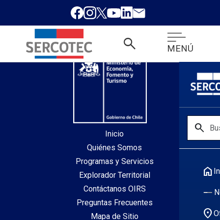
desde index.php
search
MENÚ
search
Inicio
Quiénes Somos
Programas y Servicios
home
In
Explorador Territorial
Contáctanos OIRS
N
Preguntas Frecuentes
location_on
O
Mapa de Sitio