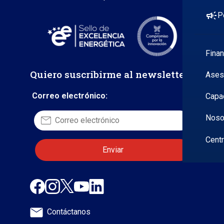
campaign
P
Fina
Quiero suscribirme al newsletter
Ases
Correo electrónico:
Capa
Noso
Cent
Contáctanos