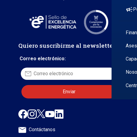
campaign
P
Fina
Quiero suscribirme al newsletter
Ases
Correo electrónico:
Capa
Noso
Cent
Contáctanos