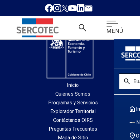
desde index.php
search
MENÚ
search
Inicio
Quiénes Somos
Programas y Servicios
home
In
Explorador Territorial
Contáctanos OIRS
N
Preguntas Frecuentes
location_on
O
Mapa de Sitio