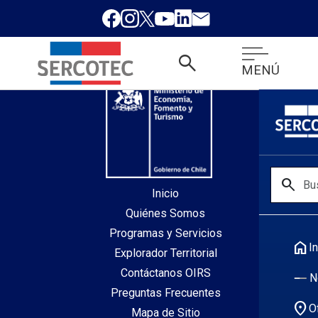
desde index.php
search
MENÚ
search
Inicio
Quiénes Somos
Programas y Servicios
home
In
Explorador Territorial
Contáctanos OIRS
N
Preguntas Frecuentes
location_on
O
Mapa de Sitio