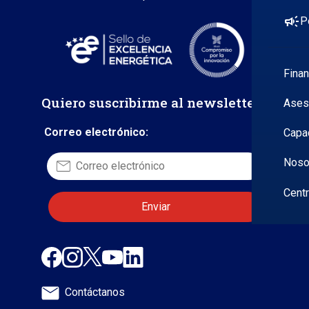
campaign
P
Fina
Quiero suscribirme al newsletter
Ases
Correo electrónico:
Capa
Noso
Cent
Contáctanos