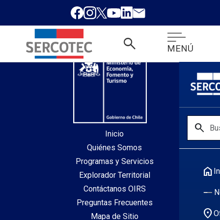
desde index.php
search
MENÚ
search
Inicio
Quiénes Somos
Programas y Servicios
home
In
Explorador Territorial
Contáctanos OIRS
N
Preguntas Frecuentes
location_on
O
Mapa de Sitio