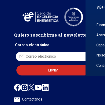
campaign
P
Fina
Quiero suscribirme al newsletter
Ases
Correo electrónico:
Capa
Noso
Cent
Contáctanos