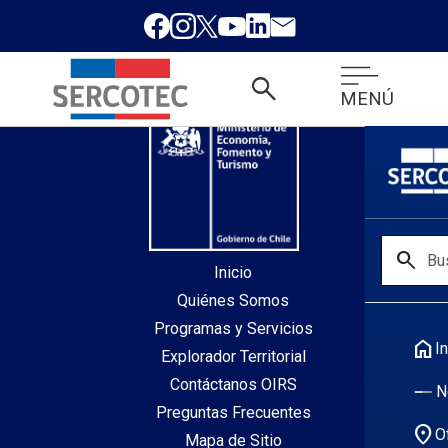
desde index.php
search
MENÚ
search
Inicio
Quiénes Somos
Programas y Servicios
home
In
Explorador Territorial
Contáctanos OIRS
N
Preguntas Frecuentes
location_on
O
Mapa de Sitio