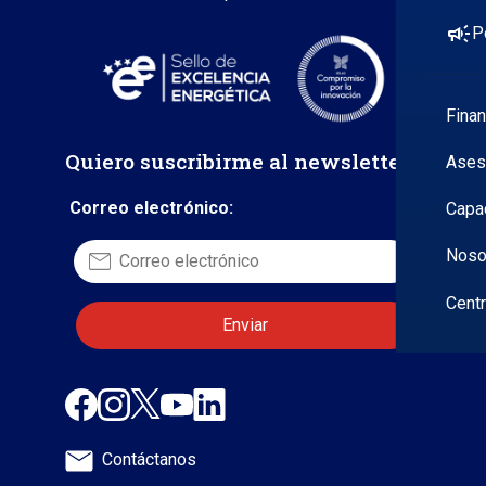
campaign
P
Fina
Quiero suscribirme al newsletter
Ases
Correo electrónico:
Capa
Noso
Cent
Contáctanos