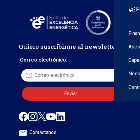
campaign
P
Fina
Quiero suscribirme al newsletter
Ases
Correo electrónico:
Capa
Noso
Cent
Contáctanos