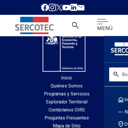
desde index.php
search
MENÚ
search
Inicio
Quiénes Somos
Programas y Servicios
home
In
Explorador Territorial
Contáctanos OIRS
N
Preguntas Frecuentes
location_on
O
Mapa de Sitio