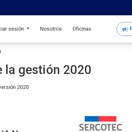
campaign
P
iciar sesión
Nosotros
Oficinas
0
 la gestión 2020
 versión 2020