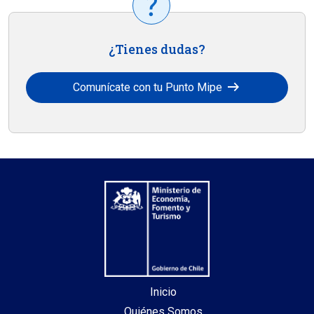
¿Tienes dudas?
arrow_right_alt
Comunícate con tu Punto Mipe
Inicio
Quiénes Somos