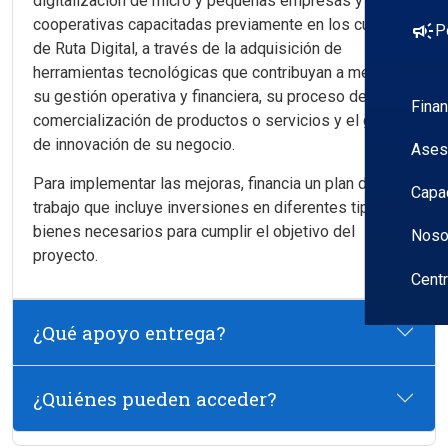
digitalización de micro y pequeñas empresas y
cooperativas capacitadas previamente en los cursos
campaign
P
de Ruta Digital, a través de la adquisición de
herramientas tecnológicas que contribuyan a mejorar
su gestión operativa y financiera, su proceso de
Fina
comercialización de productos o servicios y el grado
de innovación de su negocio.
Ases
Para implementar las mejoras, financia un plan de
Capa
trabajo que incluye inversiones en diferentes tipos de
bienes necesarios para cumplir el objetivo del
Noso
proyecto.
Cent
¿Qué apoyo entrega?
¿Quiénes pueden acceder?