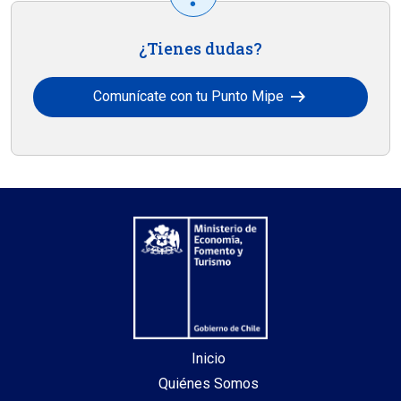
¿Tienes dudas?
arrow_right_alt
Comunícate con tu Punto Mipe
Inicio
Quiénes Somos