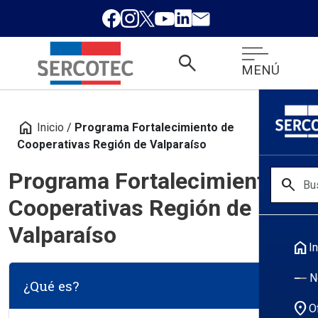
search
MENÚ
home
Inicio
/
Programa Fortalecimiento de
Cooperativas Región de Valparaíso
Programa Fortalecimiento de
search
Cooperativas Región de
Valparaíso
home
In
N
¿Qué es?
location_on
O