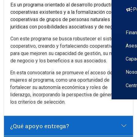
Es un programa orientado al desarrollo productivo de
campaign
P
cooperativas existentes y a la formalización como
cooperativas de grupos de personas naturales o
jurídicas con posibilidades asociativas y de negocio.
Fina
Con este programa se busca robustecer el sistema
Ases
cooperativo, creando y fortaleciendo cooperativas
para que mejoren su capacidad de gestión, su modelo
Capa
de negocio y los beneficios a sus asociados.
Noso
En esta convocatoria se promueve el acceso de las
mujeres al programa, como una oportunidad de
Cent
fortalecer su autonomía económica y roles de
liderazgo, incorporando la perspectiva de género en
los criterios de selección.
¿Qué apoyo entrega?