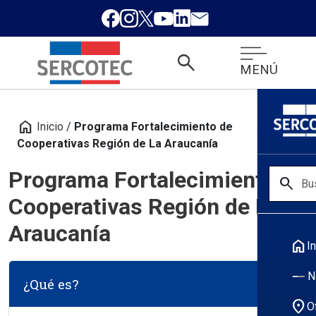
search
MENÚ
home
Inicio
/
Programa Fortalecimiento de
Cooperativas Región de La Araucanía
Programa Fortalecimiento de
search
Cooperativas Región de La
Araucanía
home
In
N
¿Qué es?
location_on
O