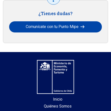
¿Tienes dudas?
arrow_right_alt
Comunícate con tu Punto Mipe
Inicio
Quiénes Somos