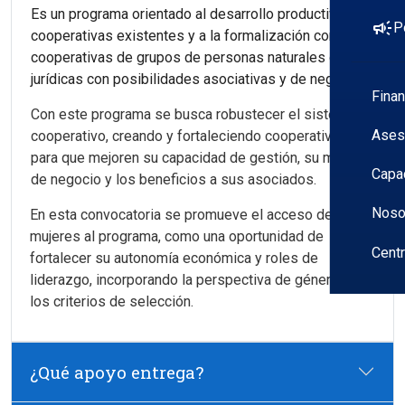
Es un programa orientado al desarrollo productivo de
campaign
P
cooperativas existentes y a la formalización como
cooperativas de grupos de personas naturales o
jurídicas con posibilidades asociativas y de negocio.
Fina
Con este programa se busca robustecer el sistema
Ases
cooperativo, creando y fortaleciendo cooperativas
para que mejoren su capacidad de gestión, su modelo
Capa
de negocio y los beneficios a sus asociados.
Noso
En esta convocatoria se promueve el acceso de las
mujeres al programa, como una oportunidad de
Cent
fortalecer su autonomía económica y roles de
liderazgo, incorporando la perspectiva de género en
los criterios de selección.
¿Qué apoyo entrega?