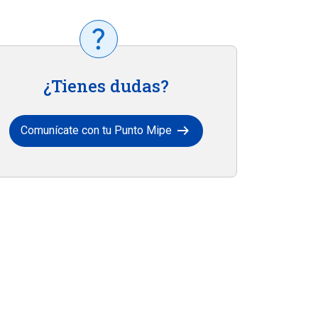
¿Tienes dudas?
arrow_right_alt
Comunícate con tu Punto Mipe