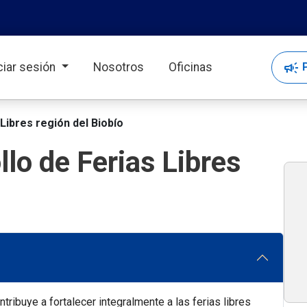
campaign
P
iciar sesión
Nosotros
Oficinas
Libres región del Biobío
lo de Ferias Libres
ribuye a fortalecer integralmente a las ferias libres