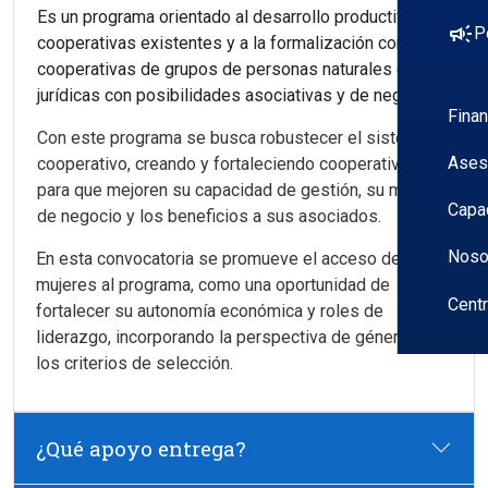
Es un programa orientado al desarrollo productivo de
campaign
P
cooperativas existentes y a la formalización como
cooperativas de grupos de personas naturales o
jurídicas con posibilidades asociativas y de negocio.
Fina
Con este programa se busca robustecer el sistema
Ases
cooperativo, creando y fortaleciendo cooperativas
para que mejoren su capacidad de gestión, su modelo
Capa
de negocio y los beneficios a sus asociados.
Noso
En esta convocatoria se promueve el acceso de las
mujeres al programa, como una oportunidad de
Cent
fortalecer su autonomía económica y roles de
liderazgo, incorporando la perspectiva de género en
los criterios de selección.
¿Qué apoyo entrega?