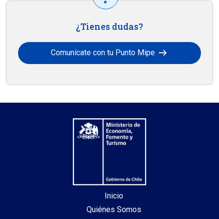
¿Tienes dudas?
arrow_right_alt
Comunícate con tu Punto Mipe
Inicio
Quiénes Somos