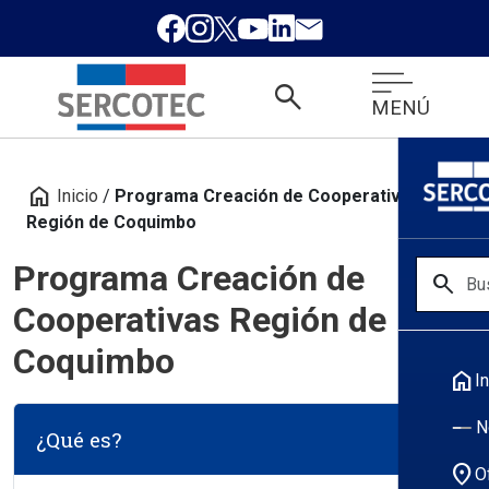
search
MENÚ
home
Inicio
/
Programa Creación de Cooperativas
Región de Coquimbo
Programa Creación de
search
Cooperativas Región de
Coquimbo
home
In
N
¿Qué es?
location_on
O