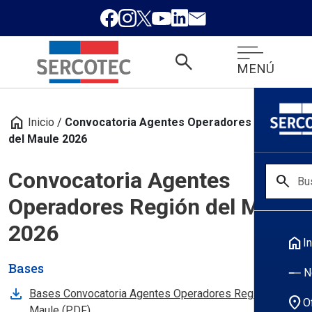
search
MENÚ
home
Inicio
/
Convocatoria Agentes Operadores Región
del Maule 2026
Convocatoria Agentes
search
Operadores Región del Maule
2026
home
In
Bases
N
Bases Convocatoria Agentes Operadores Región del
location_on
O
, abre en nueva pestaña
Maule (PDF)