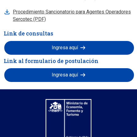
Procedimiento Sancionatorio para Agentes Operadores
Sercotec (PDF)
Link de consultas
arrow_right_alt
Ingresa aquí
Link al formulario de postulación
arrow_right_alt
Ingresa aquí