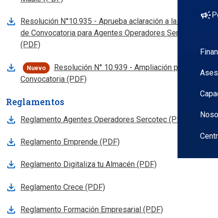
campaign
P
Resolución N°10.935 - Aprueba aclaración a las Bases
de Convocatoria para Agentes Operadores Sercotec
, abre en nueva pestana
(PDF)
Fina
Resolución N° 10.939 - Ampliación plazo
Nuevo
Ases
, abre en nueva pestana
Convocatoria (PDF)
Capa
Reglamentos
Noso
Reglamento Agentes Operadores Sercotec (PDF)
Cent
Reglamento Emprende (PDF)
Reglamento Digitaliza tu Almacén (PDF)
Reglamento Crece (PDF)
Reglamento Formación Empresarial (PDF)