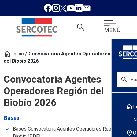
search
MENÚ
home
Inicio
/
Convocatoria Agentes Operadores Región
del Biobío 2026
Convocatoria Agentes
search
Operadores Región del
Biobío 2026
home
In
Bases
N
Bases Convocatoria Agentes Operadores Región del
location_on
O
, abre en nueva pestaña
Biobío (PDF)