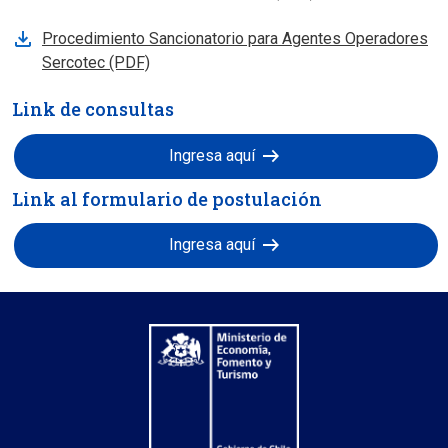
Procedimiento Sancionatorio para Agentes Operadores
Sercotec (PDF)
Link de consultas
arrow_right_alt
Ingresa aquí
Link al formulario de postulación
arrow_right_alt
Ingresa aquí