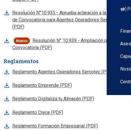
campaign
P
Resolución N°10.935 - Aprueba aclaración a las Bases
de Convocatoria para Agentes Operadores Sercotec
, abre en nueva pestana
(PDF)
Fina
Resolución N° 10.939 - Ampliación plazo
Nuevo
Ases
, abre en nueva pestana
Convocatoria (PDF)
Capa
Reglamentos
Noso
Reglamento Agentes Operadores Sercotec (PDF)
Cent
Reglamento Emprende (PDF)
Reglamento Digitaliza tu Almacén (PDF)
Reglamento Crece (PDF)
Reglamento Formación Empresarial (PDF)