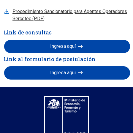
Procedimiento Sancionatorio para Agentes Operadores
Sercotec (PDF)
Link de consultas
arrow_right_alt
Ingresa aquí
Link al formulario de postulación
arrow_right_alt
Ingresa aquí