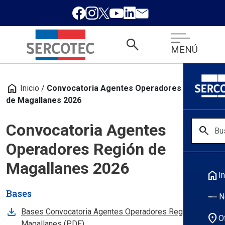
search
MENÚ
home
Inicio
/
Convocatoria Agentes Operadores Región
de Magallanes 2026
Convocatoria Agentes
search
Operadores Región de
Magallanes 2026
home
In
Bases
N
Bases Convocatoria Agentes Operadores Región
location_on
O
, abre en nueva pestaña
Magallanes (PDF)