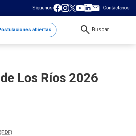
Síguenos:
Contáctanos
search
Buscar
ostulaciones abiertas
 de Los Ríos 2026
, abre en nueva pestana
 (PDF)