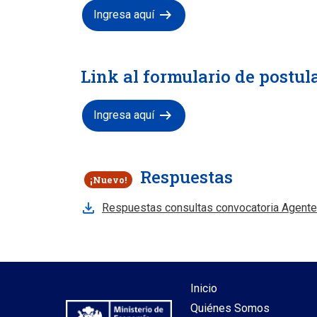
arrow_right_alt
Ingresa aquí
Link al formulario de postul
arrow_right_alt
Ingresa aquí
Respuestas
¡Nuevo!
Respuestas consultas convocatoria Agent
Inicio
Quiénes Somos