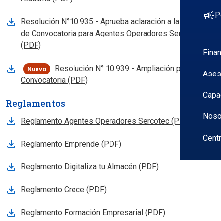
campaign
P
Resolución N°10.935 - Aprueba aclaración a las Bases
de Convocatoria para Agentes Operadores Sercotec
, abre en nueva pestana
(PDF)
Fina
Resolución N° 10.939 - Ampliación plazo
Nuevo
Ases
, abre en nueva pestana
Convocatoria (PDF)
Capa
Reglamentos
Noso
Reglamento Agentes Operadores Sercotec (PDF)
Cent
Reglamento Emprende (PDF)
Reglamento Digitaliza tu Almacén (PDF)
Reglamento Crece (PDF)
Reglamento Formación Empresarial (PDF)