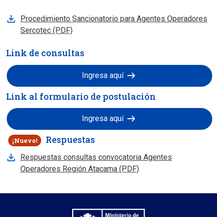
Procedimiento Sancionatorio para Agentes Operadores
Sercotec (PDF)
Link de consultas
arrow_right_alt
Ingresa aquí
Link al formulario de postulación
arrow_right_alt
Ingresa aquí
Respuestas
¡Nuevo!
Respuestas consultas convocatoria Agentes
, abre en nueva pestan
Operadores Región Atacama (PDF)