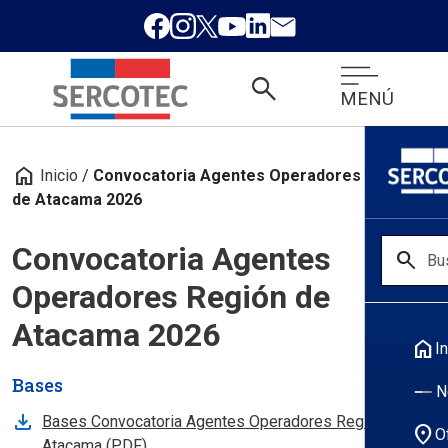
search
MENÚ
home
Inicio
/
Convocatoria Agentes Operadores Región
de Atacama 2026
Convocatoria Agentes
search
Operadores Región de
Atacama 2026
home
In
Bases
N
Bases Convocatoria Agentes Operadores Región
location_on
O
, abre en nueva pestana
Atacama (PDF)